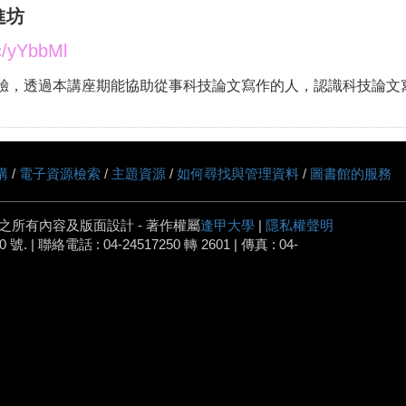
進坊
cc/yYbbMl
驗，透過本講座期能協助從事科技論文寫作的人，認識科技論文
購
/
電子資源檢索
/
主題資源
/
如何尋找與管理資料
/
圖書館的服務
之所有內容及版面設計 - 著作權屬
逢甲大學
|
隱私權聲明
 | 聯絡電話 : 04-24517250 轉 2601 | 傳真 : 04-