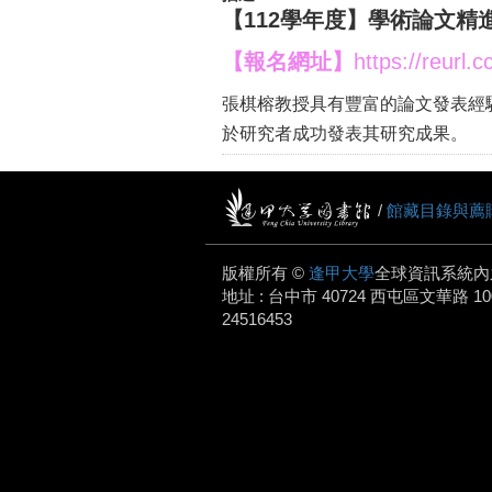
【112學年度】學術論文精
【報名網址】
https://reurl.
張棋榕教授具有豐富的論文發表經
於研究者成功發表其研究成果。
/
館藏目錄與薦
版權所有 ©
逢甲大學
全球資訊系統內
地址 : 台中市 40724 西屯區文華路 100 號.
24516453