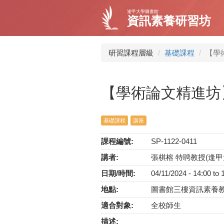
移
逢甲大學圖書館
至
資訊素養研習坊
主
內
容
研習課程層級
基礎課程
【學
【學術論文精進坊
基礎課程
講座
課程編號:
SP-1122-0411
講者:
張棋榕 特聘教授(逢
日期/時間:
04/11/2024 -
14:00
to
地點:
圖書館三樓資訊素養
適合對象:
全校師生
描述: