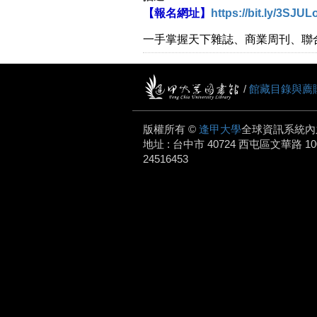
【報名網址】
https://bit.ly/3SJUL
一手掌握天下雜誌、商業周刊、聯
/
館藏目錄與薦
版權所有 ©
逢甲大學
全球資訊系統內
地址 : 台中市 40724 西屯區文華路 100 號.
24516453