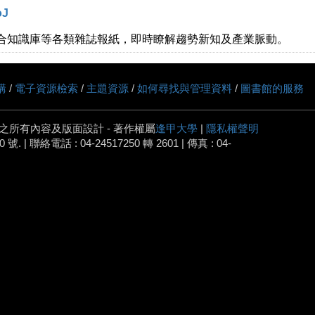
oJ
合知識庫等各類雜誌報紙，即時瞭解趨勢新知及產業脈動。
購
/
電子資源檢索
/
主題資源
/
如何尋找與管理資料
/
圖書館的服務
之所有內容及版面設計 - 著作權屬
逢甲大學
|
隱私權聲明
 | 聯絡電話 : 04-24517250 轉 2601 | 傳真 : 04-