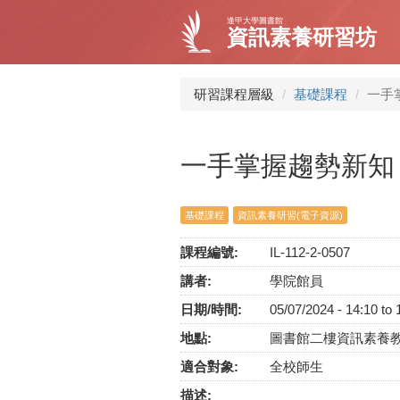
移
逢甲大學圖書館
至
資訊素養研習坊
主
內
容
研習課程層級
基礎課程
一手
一手掌握趨勢新知
基礎課程
資訊素養研習(電子資源)
課程編號:
IL-112-2-0507
講者:
學院館員
日期/時間:
05/07/2024 -
14:10
to
地點:
圖書館二樓資訊素養
適合對象:
全校師生
描述: