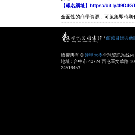
【報名網址】
https://bit.ly/49D4G
全面性的商學資源，可蒐集即時期
/
館藏目錄與薦
版權所有 ©
逢甲大學
全球資訊系統內
地址 : 台中市 40724 西屯區文華路 100 號.
24516453