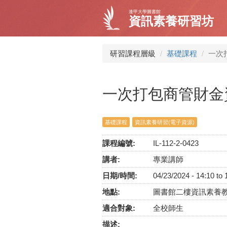
移
逢甲大學圖書館
至
資訊素養研習坊
主
內
容
研習課程層級
基礎課程
一次打
一次打包商管財金資料─Pr
基礎課程
資訊素養研習(電子資源)
課程編號:
IL-112-2-0423
講者:
專業講師
日期/時間:
04/23/2024 -
14:10
to
地點:
圖書館二樓資訊素養
適合對象:
全校師生
描述: