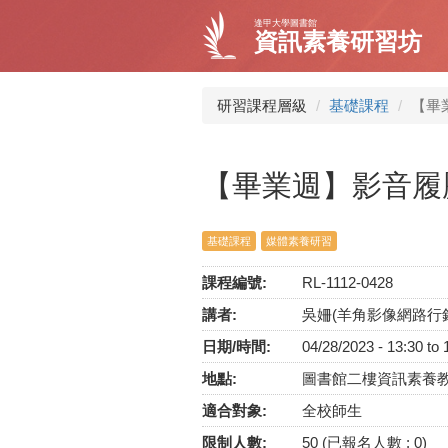
移
逢甲大學圖書館
至
資訊素養研習坊
主
內
容
研習課程層級
基礎課程
【畢
【畢業週】影音履
基礎課程
媒體素養研習
課程編號:
RL-1112-0428
講者:
吳姍(羊角影像網路行
日期/時間:
04/28/2023 -
13:30
to
地點:
圖書館二樓資訊素養
適合對象:
全校師生
限制人數:
50 (已報名人數 : 0)