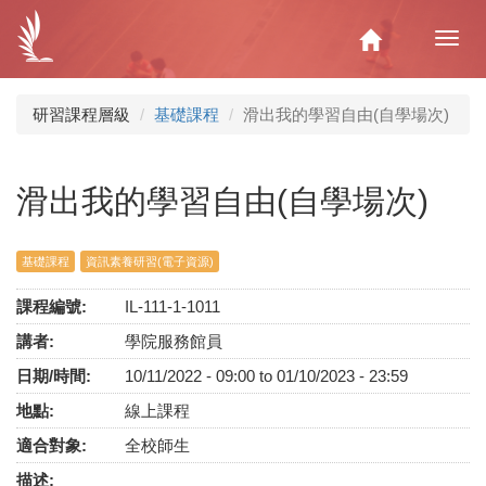
移
至
Home
Toggl
主
navig
內
容
研習課程層級
基礎課程
滑出我的學習自由(自學場次)
滑出我的學習自由(自學場次)
基礎課程
資訊素養研習(電子資源)
課程編號:
IL-111-1-1011
講者:
學院服務館員
日期/時間:
10/11/2022 - 09:00
to
01/10/2023 - 23:59
地點:
線上課程
適合對象:
全校師生
描述: