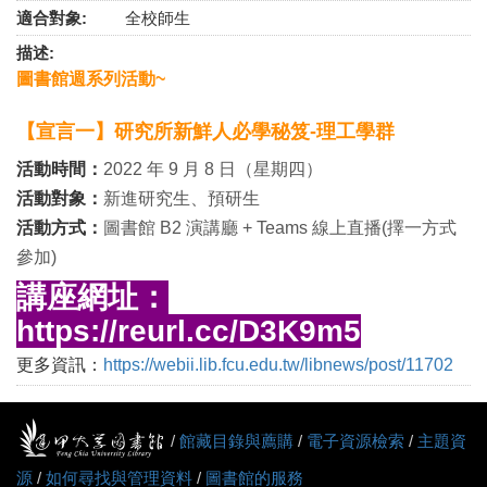
適合對象:
全校師生
描述:
圖書館週系列活動~
【宣言一】研究所新鮮人必學秘笈-理工學群
活動時間：
2022 年 9 月 8 日（星期四）
活動對象：
新進研究生、預研生
活動方式：
圖書館 B2 演講廳 + Teams 線上直播(擇一方式
參加)
講座網址：
https://reurl.cc/D3K9m5
更多資訊：
https://webii.lib.fcu.edu.tw/libnews/post/11702
/
館藏目錄與薦購
/
電子資源檢索
/
主題資
源
/
如何尋找與管理資料
/
圖書館的服務