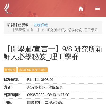
移
至
Home
Toggl
主
navig
內
容
研習課程層級
基礎課程
【開學週/宣言一】9/8 研究所新鮮人必學秘笈_理工學群
【開學週/宣言一】9/8 研究所新
鮮人必學秘笈_理工學群
基礎課程
資訊素養研習(電子資源)
課程編號:
RL-1111-0908-01
講者:
梁詩婷老師、學院館員
日期/時間:
09/08/2022 -
08:40
to
17:00
地點:
圖書館地下二樓演講廳