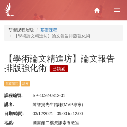
移
至
Home
Toggl
主
navig
內
容
研習課程層級
基礎課程
【學術論文精進坊】論文報告排版強化術
【學術論文精進坊】論文報告
排版強化術
已額滿
基礎課程
講座
課程編號:
SP-1092-0312-01
講者:
陳智揚先生(微軟MVP專家)
日期/時間:
03/12/2021 -
09:00
to
12:00
地點:
圖書館二樓資訊素養教室