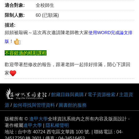
適合對象:
全校師生
限制人數:
60 (已額滿)
描述:
頻頻被敲碗～這次再次邀請陳老師教大家
使用WORD完成論文排
！
版
不容錯過的精彩課程
歡迎帶著想修改的報告，跟著老師一起排好排滿，開心下課回
家
/
館藏目錄與薦購
/
電子資源檢索
/
主題資
源
/
如何尋找與管理資料
/
圖書館的服務
版權所有 ©
逢甲大學
全球資訊系統內之所有內容及版面設計 -
著作權屬
逢甲大學
|
隱私權聲明
地址 : 台中市 40724 西屯區文華路 100 號. | 聯絡電話 : 04-
24517250 轉 2601 | 傳真 : 04-24516453