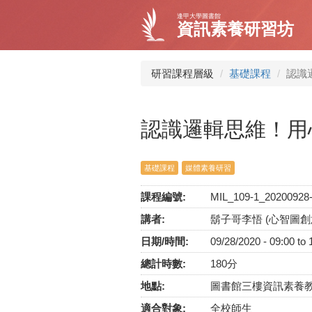
移
逢甲大學圖書館
至
資訊素養研習坊
主
內
容
研習課程層級
基礎課程
認識
認識邏輯思維！用心
基礎課程
媒體素養研習
課程編號:
MIL_109-1_20200928
講者:
鬍子哥李悟 (心智圖
日期/時間:
09/28/2020 -
09:00
to
總計時數:
180分
地點:
圖書館三樓資訊素養
適合對象:
全校師生