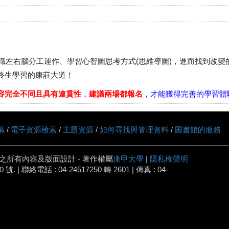
ations，從認識左右腦分工運作、學習心智圖思考方式(思維導圖)，進而找
終生學習的康莊大道！
容完全不同且具有連貫性
，
建議兩場都報名
，才能獲得完善的學習體
購
/
電子資源檢索
/
主題資源
/
如何尋找與管理資料
/
圖書館的服務
之所有內容及版面設計 - 著作權屬
逢甲大學
|
隱私權聲明
 | 聯絡電話 : 04-24517250 轉 2601 | 傳真 : 04-