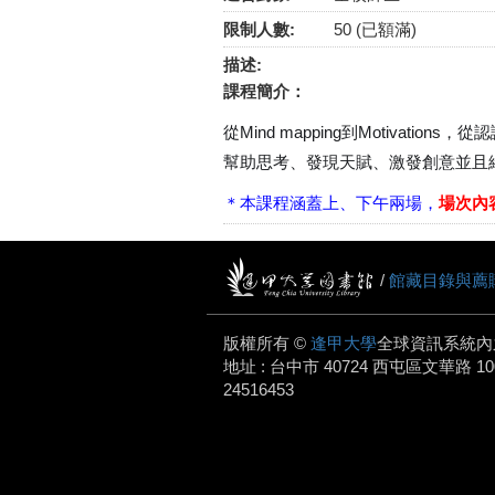
限制人數:
50 (已額滿)
描述:
課程簡介：
從Mind mapping到Motiv
幫助思考、發現天賦、激發創意並且
＊本課程涵蓋上、下午兩場，
場次
內
/
館藏目錄與薦
版權所有 ©
逢甲大學
全球資訊系統內
地址 : 台中市 40724 西屯區文華路 100 號.
24516453