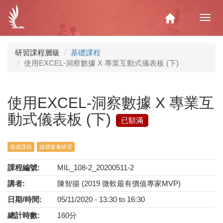
移
至
Home
Toggl
主
navig
內
容
研習課程層級
基礎課程
使用EXCEL-洞察數據 X 專業互動式儀表板 (下)
使用EXCEL-洞察數據 X 專業互
動式儀表板 (下)
已額滿
基礎課程
媒體素養研習
課程編號:
MIL_108-2_20200511-2
講者:
陳智揚 (2019 微軟最有價值專家MVP)
日期/時間:
05/11/2020 -
13:30
to
16:30
總計時數:
160分