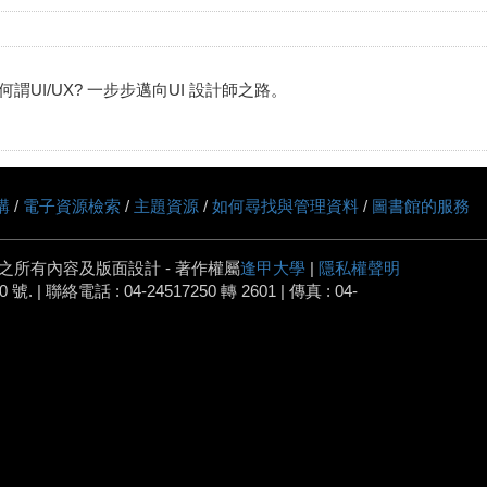
何謂UI/UX? 一步步邁向UI 設計師之路。
購
/
電子資源檢索
/
主題資源
/
如何尋找與管理資料
/
圖書館的服務
之所有內容及版面設計 - 著作權屬
逢甲大學
|
隱私權聲明
 | 聯絡電話 : 04-24517250 轉 2601 | 傳真 : 04-