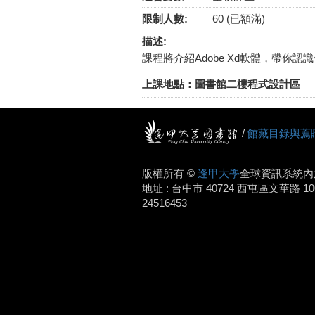
限制人數:
60 (已額滿)
描述:
課程將介紹Adobe Xd軟體，帶你認識
上課地點：圖書館二樓程式設計區
/
館藏目錄與薦
版權所有 ©
逢甲大學
全球資訊系統內
地址 : 台中市 40724 西屯區文華路 100 號.
24516453