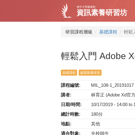
移
逢甲大學圖書館
至
資訊素養研習坊
主
內
容
研習課程層級
基礎課程
輕鬆入
輕鬆入門 Adobe 
基礎課程
媒體素養研習
課程編號:
MIL_108-1_20191017
講者:
林育正 (Adobe Xd
日期/時間:
10/17/2019 -
14:00
to
總計時數:
180分
地點:
其他
適合對象:
全校師生