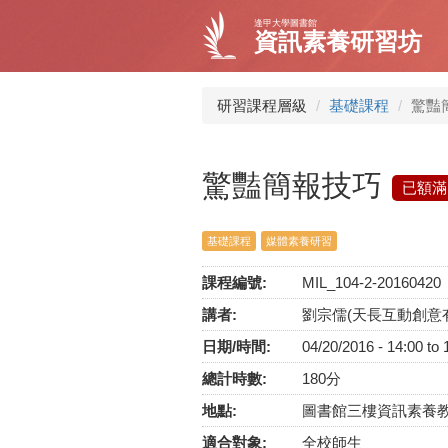
移
逢甲大學圖書館
至
資訊素養研習坊
主
內
容
研習課程層級
基礎課程
驚豔
驚豔簡報技巧
已額滿
基礎課程
媒體素養研習
課程編號:
MIL_104-2-20160420
講者:
劉宗儒(天長互動創意
日期/時間:
04/20/2016 -
14:00
to
總計時數:
180分
地點:
圖書館三樓資訊素養
適合對象:
全校師生