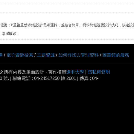
E舉例佐證；P重複重點)簡報設計思考邏輯，並結合簡單、易學簡報視覺設計技巧，快速
、掌握聽眾！
購
/
電子資源檢索
/
主題資源
/
如何尋找與管理資料
/
圖書館的服務
之所有內容及版面設計 - 著作權屬
逢甲大學
|
隱私權聲明
 | 聯絡電話 : 04-24517250 轉 2601 | 傳真 : 04-