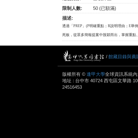
限制人數:
50 (已額滿)
描述:
透過「PREP」(P明確重點；R說明理由；
死板，從眾多簡報提案中脫穎而出，掌握重點
/
館藏目錄與薦
版權所有 ©
逢甲大學
全球資訊系統內
地址 : 台中市 40724 西屯區文華路 100 號.
24516453