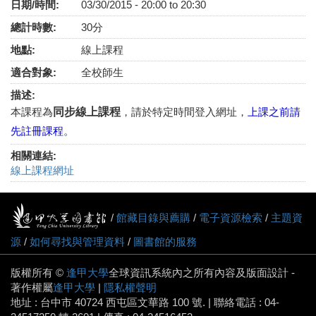
日期/時間:
03/30/2015 -
20:00
to
20:30
總計時數:
30分
地點:
線上課程
適合對象:
全校師生
描述:
本課程為
同步線上課程
，請於特定時間登入網址，
上課之前請
先註冊課程
。
相關連結:
線上課程網址
/
館藏目錄與薦購
/
電子資源檢索
/
主題資
源
/
如何尋找與管理資料
/
圖書館的服務
版權所有 ©
逢甲大學
全球資訊系統內之所有內容及版面設計 -
著作權屬
逢甲大學
|
隱私權聲明
地址 : 台中市 40724 西屯區文華路 100 號. | 聯絡電話 : 04-