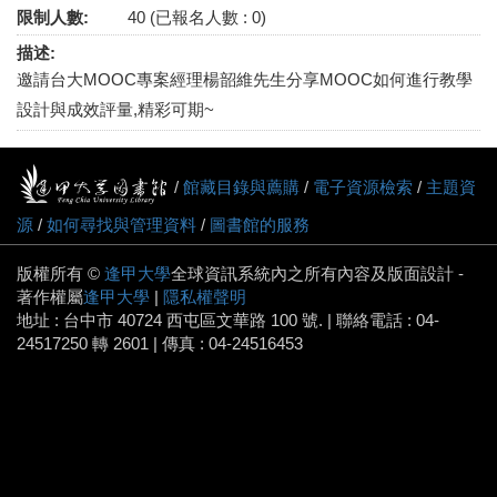
限制人數:
40 (已報名人數 : 0)
描述:
邀請台大MOOC專案經理楊韶維先生分享MOOC如何進行教學
設計與成效評量,精彩可期~
/
館藏目錄與薦購
/
電子資源檢索
/
主題資
源
/
如何尋找與管理資料
/
圖書館的服務
版權所有 ©
逢甲大學
全球資訊系統內之所有內容及版面設計 -
著作權屬
逢甲大學
|
隱私權聲明
地址 : 台中市 40724 西屯區文華路 100 號. | 聯絡電話 : 04-
24517250 轉 2601 | 傳真 : 04-24516453