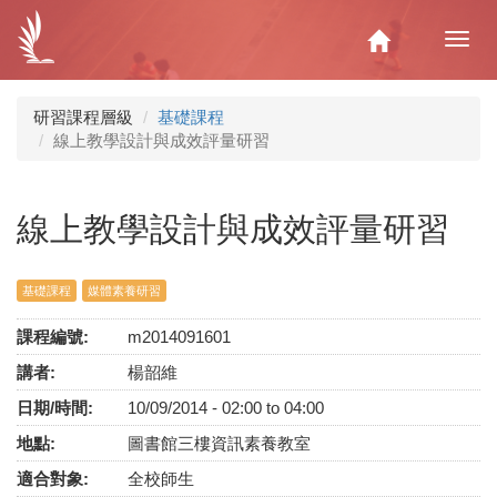
移
至
Home
Toggl
主
navig
內
容
研習課程層級
基礎課程
線上教學設計與成效評量研習
線上教學設計與成效評量研習
基礎課程
媒體素養研習
課程編號:
m2014091601
講者:
楊韶維
日期/時間:
10/09/2014 -
02:00
to
04:00
地點:
圖書館三樓資訊素養教室
適合對象:
全校師生