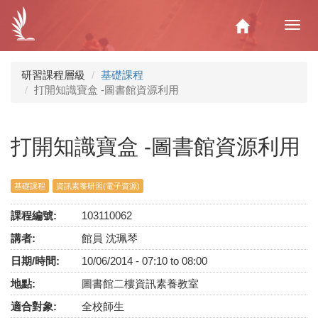
移
至
Home
Toggl
主
navig
內
容
研習課程層級
基礎課程
打開知識寶盒 -圖書館資源利用
打開知識寶盒 -圖書館資源利用
基礎課程
資訊素養研習(電子資源)
課程編號:
103110062
講者:
館員 沈珮琴
日期/時間:
10/06/2014 -
07:10
to
08:00
地點:
圖書館二樓資訊素養教室
適合對象:
全校師生