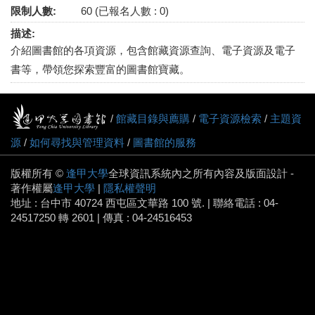
限制人數:
60 (已報名人數 : 0)
描述:
介紹圖書館的各項資源，包含館藏資源查詢、電子資源及電子
書等，帶領您探索豐富的圖書館寶藏。
/
館藏目錄與薦購
/
電子資源檢索
/
主題資
源
/
如何尋找與管理資料
/
圖書館的服務
版權所有 ©
逢甲大學
全球資訊系統內之所有內容及版面設計 -
著作權屬
逢甲大學
|
隱私權聲明
地址 : 台中市 40724 西屯區文華路 100 號. | 聯絡電話 : 04-
24517250 轉 2601 | 傳真 : 04-24516453