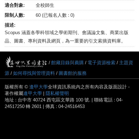
適合對象:
全校師生
限制人數:
60 (已報名人數 : 0)
描述:
Scopus 涵蓋各學科領域之學術期刊、會議論文集、商業出版
品、圖書、專利資料及網頁，為一重要的引文索摘資料庫。
/
館藏目錄與薦購
/
電子資源檢索
/
主題資
源
/
如何尋找與管理資料
/
圖書館的服務
版權所有 ©
逢甲大學
全球資訊系統內之所有內容及版面設計 -
著作權屬
逢甲大學
|
隱私權聲明
地址 : 台中市 40724 西屯區文華路 100 號. | 聯絡電話 : 04-
24517250 轉 2601 | 傳真 : 04-24516453