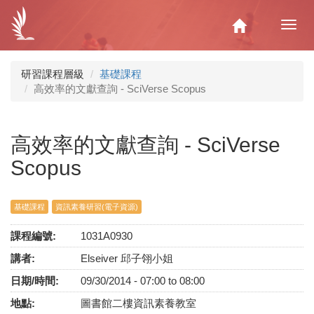
移
至
Home
Toggl
主
navig
內
容
研習課程層級
基礎課程
高效率的文獻查詢 - SciVerse Scopus
高效率的文獻查詢 - SciVerse
Scopus
基礎課程
資訊素養研習(電子資源)
課程編號:
1031A0930
講者:
Elseiver 邱子翎小姐
日期/時間:
09/30/2014 -
07:00
to
08:00
地點:
圖書館二樓資訊素養教室