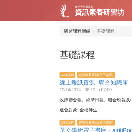
移
逢甲大學圖書館
至
資訊素養研習坊
主
內
容
研習課程層級
基礎課程
基礎課程
基礎課程
資訊素養研習(電子資源)
線上報紙資源 -聯合知識庫
10/14/2014 -
06:10
to
07:00
收錄聯合報、經濟日報、聯合晚報及u
適合對象: 全校師生
基礎課程
資訊素養研習(電子資源)
華文學術電子書庫 - airiti