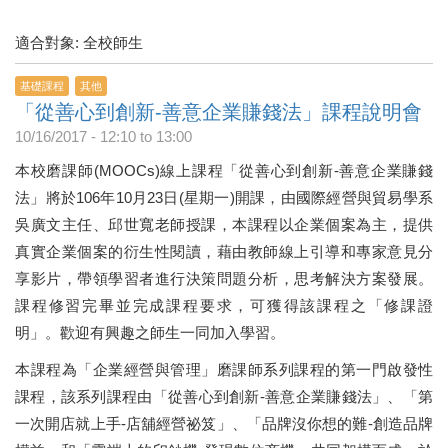
適合對象: 全校師生
基礎課程
其他
「從善心到創新-善意企業賺錢法」課程說明會
10/16/2017 -
12:10
to
13:00
本校磨課師(MOOCs)線上課程「從善心到創新-善意企業賺錢
法」將於106年10月23日(星期一)開課，由國際經營與貿易學系
吳廣文主任、邱世寬老師授課，本課程以企業個案為主，提供
真實企業個案的衍生性閱讀，藉由教師線上引導和專家意見分
享影片，帶領學習者進行決策問題分析，思考解決方案發展。
課程修習完畢並完成課程要求，可獲得該課程之「修課證
明」。歡迎有興趣之師生一同加入學習。
本課程為「企業經營與管理」磨課師系列課程的第一門啟發性
課程，該系列課程由「從善心到創新-善意企業賺錢法」、「第
一次開店就上手-店舖經營祕笈」、「品牌沒你想的難-創造品牌