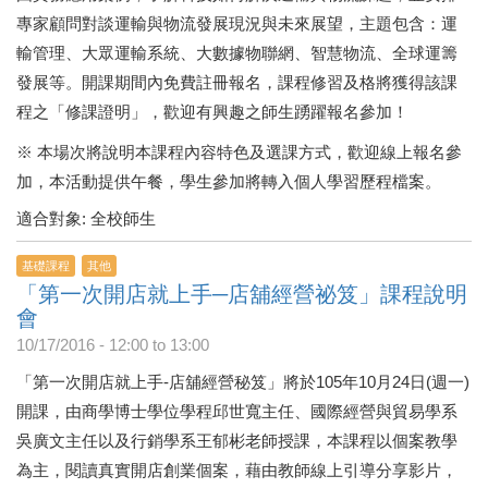
專家顧問對談運輸與物流發展現況與未來展望，主題包含：運
輸管理、大眾運輸系統、大數據物聯網、智慧物流、全球運籌
發展等。開課期間內免費註冊報名，課程修習及格將獲得該課
程之「修課證明」，歡迎有興趣之師生踴躍報名參加！
※ 本場次將說明本課程內容特色及選課方式，歡迎線上報名參
加，本活動提供午餐，學生參加將轉入個人學習歷程檔案。
適合對象: 全校師生
基礎課程
其他
「第一次開店就上手─店舖經營祕笈」課程說明
會
10/17/2016 -
12:00
to
13:00
「第一次開店就上手-店舖經營秘笈」將於105年10月24日(週一)
開課，由商學博士學位學程邱世寬主任、國際經營與貿易學系
吳廣文主任以及行銷學系王郁彬老師授課，本課程以個案教學
為主，閱讀真實開店創業個案，藉由教師線上引導分享影片，