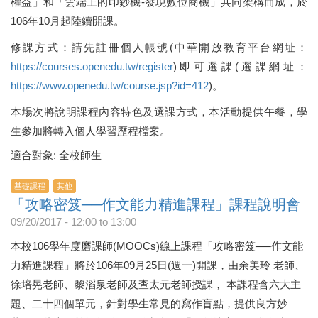
權益」和「雲端上的印鈔機-發現數位商機」共同架構而成，於
106年10月起陸續開課。
修課方式：請先註冊個人帳號(中華開放教育平台網址：
https://courses.openedu.tw/register
)即可選課(選課網址：
https://www.openedu.tw/course.jsp?id=412
)。
本場次將說明課程內容特色及選課方式，本活動提供午餐，學
生參加將轉入個人學習歷程檔案。
適合對象: 全校師生
基礎課程
其他
「攻略密笈──作文能力精進課程」課程說明會
09/20/2017 -
12:00
to
13:00
本校106學年度磨課師(MOOCs)線上課程「攻略密笈──作文能
力精進課程」將於106年09月25日(週一)開課，由余美玲 老師、
徐培晃老師、黎滔泉老師及查太元老師授課， 本課程含六大主
題、二十四個單元，針對學生常見的寫作盲點，提供良方妙