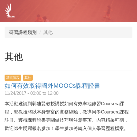
移
至
主
內
容
研習課程類別
其他
其他
基礎課程
其他
如何有效取得國外MOOCs課程證書
11/24/2017 -
09:00
to
12:00
本活動邀請到郭廸賢教授講授如何有效率地修習Coursera課
程，郭教授將以本身豐富的實務經驗，教導同學Coursera課程
註冊、獲得課程證書等關鍵技巧與注意事項。內容精采可期，
歡迎師生踴躍報名參加！學生參加將轉入個人學習歷程檔案。