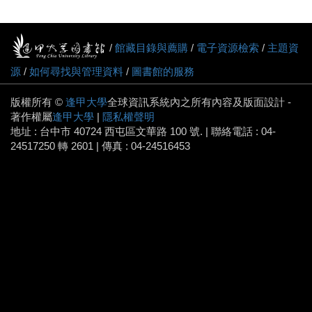
/
館藏目錄與薦購
/
電子資源檢索
/
主題資
源
/
如何尋找與管理資料
/
圖書館的服務
版權所有 ©
逢甲大學
全球資訊系統內之所有內容及版面設計 -
著作權屬
逢甲大學
|
隱私權聲明
地址 : 台中市 40724 西屯區文華路 100 號. | 聯絡電話 : 04-
24517250 轉 2601 | 傳真 : 04-24516453