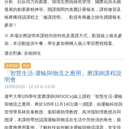
分析、社區培力與創業、環境生態與綠色管理、國際化與永續
發展的創業家精神等。開課期間內免費註冊報名，課程修習及
格將獲得該課程之「修課證明」，歡迎有興趣之師生踴躍報名
參加！
※ 本場次將說明本課程內容特色及選課方式，歡迎線上報名參
加，本活動提供午餐，學生參加將轉入個人學習歷程檔案。
適合對象: 全校師生
基礎課程
其他
「智慧生活-運輸與物流之應用」磨課師課程說
明會
11/09/2016 -
12:10
to
13:00
逢甲大學105學年度磨課師(MOOCs)線上課程「智慧生活-運輸
與物流之應用」將於105年11月14日(週一)開課，由運輸科技與
管理學系林良泰教授、葉昭甫助理教授、吳沛儒助理教授共同
授課，本課程帶您認識運輸與物流在生活中所扮演的角色，藉
由實務應用案例，了解科技如何解決運輸與物流課題，並安排