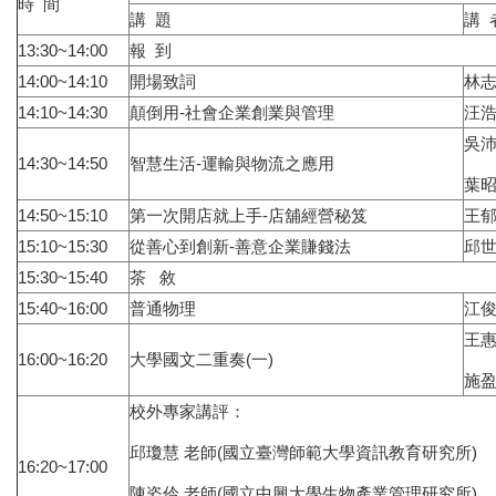
時 間
講 題
講 
13:30~14:00
報 到
14:00~14:10
開場致詞
林志
14:10~14:30
顛倒用-社會企業創業與管理
汪浩
吳沛
14:30~14:50
智慧生活-運輸與物流之應用
葉昭
14:50~15:10
第一次開店就上手-店舖經營秘笈
王郁
15:10~15:30
從善心到創新-善意企業賺錢法
邱世
15:30~15:40
茶 敘
15:40~16:00
普通物理
江俊
王惠
16:00~16:20
大學國文二重奏(一)
施盈
校外專家講評：
邱瓊慧 老師(國立臺灣師範大學資訊教育研究所)
16:20~17:00
陳姿伶 老師(國立中興大學生物產業管理研究所)