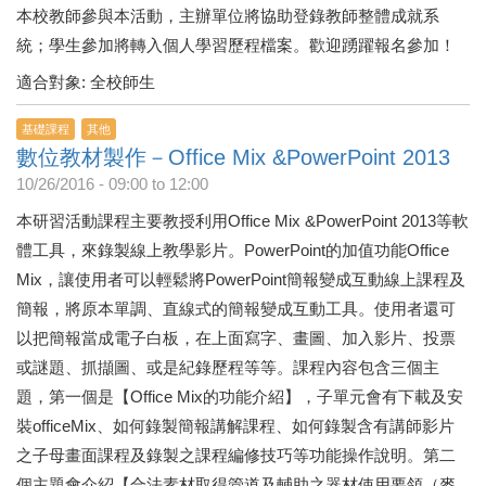
本校教師參與本活動，主辦單位將協助登錄教師整體成就系
統；學生參加將轉入個人學習歷程檔案。歡迎踴躍報名參加！
適合對象: 全校師生
基礎課程
其他
數位教材製作－Office Mix &PowerPoint 2013
10/26/2016 -
09:00
to
12:00
本研習活動課程主要教授利用Office Mix &PowerPoint 2013等軟
體工具，來錄製線上教學影片。PowerPoint的加值功能Office
Mix，讓使用者可以輕鬆將PowerPoint簡報變成互動線上課程及
簡報，將原本單調、直線式的簡報變成互動工具。使用者還可
以把簡報當成電子白板，在上面寫字、畫圖、加入影片、投票
或謎題、抓擷圖、或是紀錄歷程等等。課程內容包含三個主
題，第一個是【Office Mix的功能介紹】，子單元會有下載及安
裝officeMix、如何錄製簡報講解課程、如何錄製含有講師影片
之子母畫面課程及錄製之課程編修技巧等功能操作說明。第二
個主題會介紹【合法素材取得管道及輔助之器材使用要領（麥