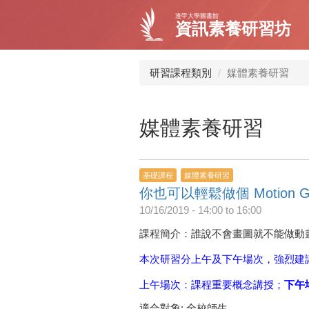
移
逢甲大學圖書館
至
資訊素養研習坊
主
內
容
研習課程類別
媒體素養研習
媒體素養研習
基礎課程
媒體素養研習
你也可以輕鬆做個 Motion G
10/16/2019 -
14:00
to
16:00
課程簡介：誰說不會畫圖就不能做動畫，海
本次研習分上午及下午場次，強烈建
上午場次：課程重要
概念講授；
下午
適合對象: 全校師生