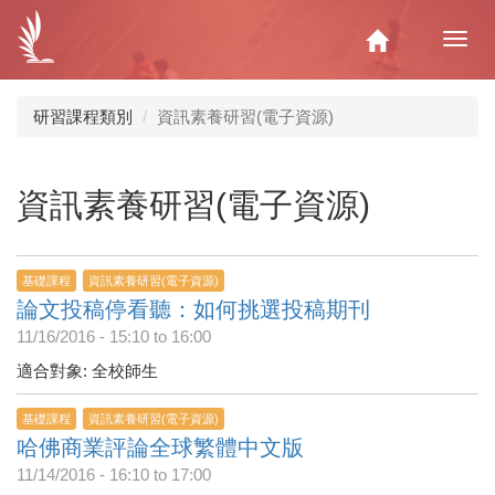
移
至
Home
Toggl
主
navig
內
容
研習課程類別
資訊素養研習(電子資源)
資訊素養研習(電子資源)
基礎課程
資訊素養研習(電子資源)
論文投稿停看聽：如何挑選投稿期刊
11/16/2016 -
15:10
to
16:00
適合對象: 全校師生
基礎課程
資訊素養研習(電子資源)
哈佛商業評論全球繁體中文版
11/14/2016 -
16:10
to
17:00