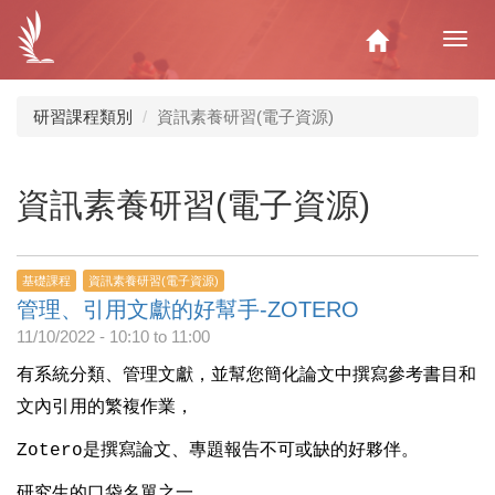
移
至
Home
Toggl
主
navig
內
容
研習課程類別
資訊素養研習(電子資源)
資訊素養研習(電子資源)
基礎課程
資訊素養研習(電子資源)
管理、引用文獻的好幫手-ZOTERO
11/10/2022 -
10:10
to
11:00
有系統分類、管理文獻，並幫您簡化論文中撰寫參考書目和
文內引用的繁複作業，
Zotero是撰寫論文、專題報告不可或缺的好夥伴。
研究生的口袋名單之一