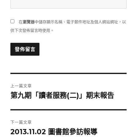
在
瀏覽器
中儲存顯示名稱、電子郵件地址及個人網站網址，以
供下次發佈留言時使用。
文
上一篇文章
章
第九期「讀者服務(二)」期末報告
上
一
導
篇
覽
文
下一篇文章
章:
2013.11.02 圖書館參訪報導
下