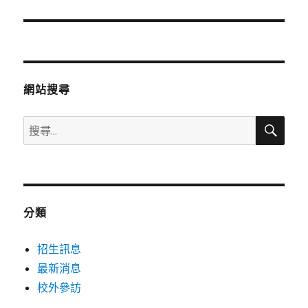
一
篇
文
章:
網站搜尋
搜
搜
尋
尋
關
鍵
字:
分類
招生訊息
最新消息
校外參訪