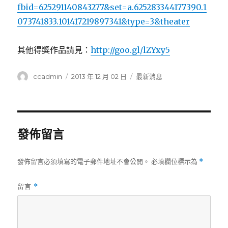
fbid=625291140843277&set=a.625283344177390.1
073741833.101417219897341&type=3&theater
其他得獎作品請見：
http://goo.gl/lZYxy5
作
發
分
ccadmin
2013 年 12 月 02 日
最新消息
者
佈
類
日
期:
發佈留言
發佈留言必須填寫的電子郵件地址不會公開。
必填欄位標示為
*
留言
*