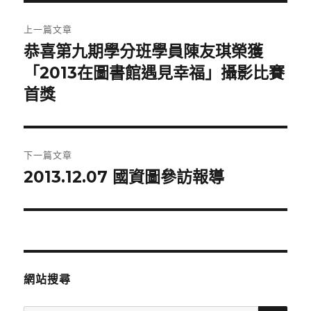
文
上一篇文章
章
恭喜第九期學分班學員陳友琪榮獲
上
一
「2013在圖書館遇見幸福」攝影比賽
導
篇
首獎
覽
文
章:
下一篇文章
2013.12.07 國資圖參訪報導
下
一
篇
文
章:
網站搜尋
搜