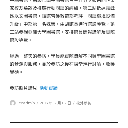
中圖書館，由彰化高中圖書館呂主任分享如何向企業
家校友募款及推廣行動閱讀的經驗，第二站抵達霧峰
區以文圖書館，該館曾獲教育部考評「閱讀環境設備
升級」中部第一名殊榮，由胡館長進行館設導覽，第
三站參觀亞洲大學圖書館，安排館員簡報講解及實際
館設導覽。
經過一整天的參訪，學員能實際瞭解不同類型圖書館
的營運與服務，並於參訪之後在課堂進行討論，收穫
豐碩。
參訪照片請見-
活動實蹟
作
發
分
ccadmin
2013 年 12 月 02 日
校外參訪
者
佈
類
日
期: