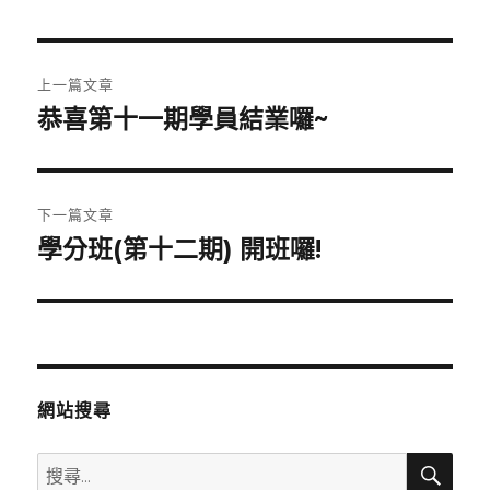
文
上一篇文章
章
恭喜第十一期學員結業囉~
上
一
導
篇
覽
文
下一篇文章
章:
學分班(第十二期) 開班囉!
下
一
篇
文
章:
網站搜尋
搜
搜
尋