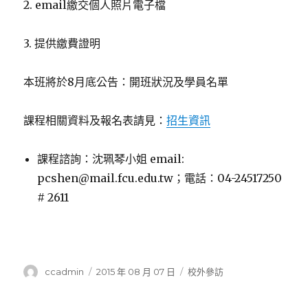
2. email繳交個人照片電子檔
3. 提供繳費證明
本班將於8月底公告：開班狀況及學員名單
課程相關資料及報名表請見：
招生資訊
課程諮詢：沈珮琴小姐 email:
pcshen@mail.fcu.edu.tw；電話：04-24517250
# 2611
作
發
分
ccadmin
2015 年 08 月 07 日
校外參訪
者
佈
類
日