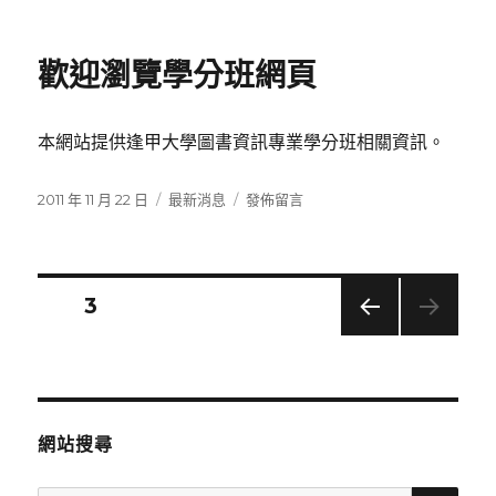
佈
類
〈中
日
華
期:
民
歡迎瀏覽學分班網頁
國
圖
書
本網站提供逢甲大學圖書資訊專業學分班相關資訊。
館
學
會
發
分
在
2011 年 11 月 22 日
最新消息
發佈留言
2011
佈
類
〈歡
年
日
迎
海
期:
瀏
報
覽
文
頁次
3
展
學
參
分
上一
章
展
班
頁
得
網
獎
導
頁〉
名
網站搜尋
單〉
覽
搜