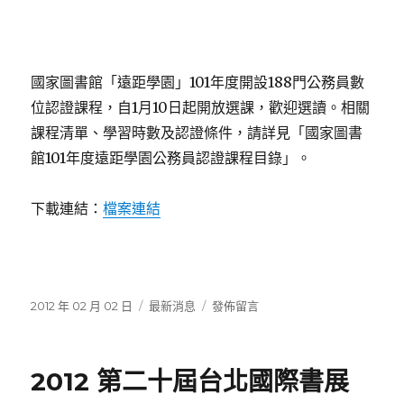
資
訊
檢
索
國家圖書館「遠距學園」101年度開設188門公務員數
(一)」
_
位認證課程，自1月10日起開放選課，歡迎選讀。相關
課
課程清單、學習時數及認證條件，請詳見「國家圖書
程
館101年度遠距學園公務員認證課程目錄」。
全
勤
獎〉
下載連結：
檔案連結
發
分
在
2012 年 02 月 02 日
最新消息
發佈留言
佈
類
〈國
日
家
期:
圖
2012 第二十屆台北國際書展
書
館