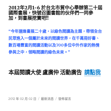
「遠
2012年2月1-6 於台北市貿中心舉辦第二十屆
距
國際書展，快號召圖書館的伙伴們一同參
學
加，到書展挖寶吧!!
園」
101
年
“今年適逢書展二十歲，以綠色閱讀為主題，帶領全台
度
民眾進入­一個屬於未來的閱讀世界，在千萬冊好書、
開
數百場豐富的閱讀活動以及700多位中外作家的熱情
設
188
參與之中，領略閱讀的綠色未來。”
門
公
務
本屆閱讀大使 盧廣仲 活動廣告
請點我
員
數
位
認
證
課
發
分
在
2012 年 02 月 02 日
最新消息
發佈留言
程〉
佈
類
〈2012
日
第