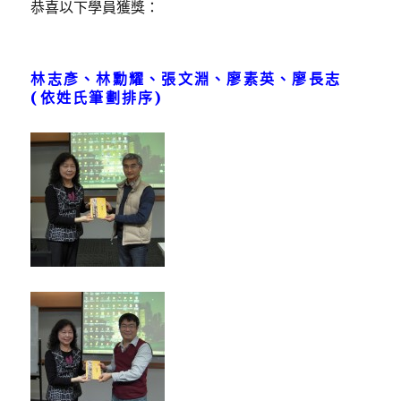
恭喜以下學員獲獎：
獎〉
林志彥、林勳耀、張文淵、廖素英、廖長志
(依姓氏筆劃排序)