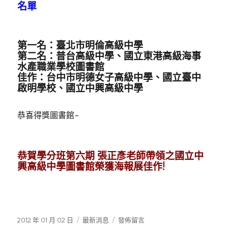
勤
名單
獎〉
第一名：臺北市明倫高級中學
第二名：普台高級中學、國立東港高級海事
水產職業學校圖書館
佳作：台中市明德女子高級中學、國立臺中
啟明學校、
國立中興高級中學
恭喜得獎圖書館~
恭賀學分班第六期 張正彥老師帶領之
國立中
興高級中學圖書館榮獲海報展佳作!
發
分
在
2012 年 01 月 02 日
最新消息
發佈留言