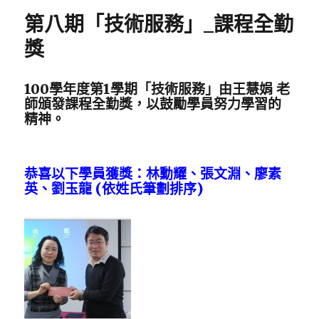
期:
二
第八期「技術服務」_課程全勤
十
屆
獎
台
北
國
100學年度第1學期「技術服務」由王慧娟 老
際
師頒發課程全勤獎，以鼓勵學員努力學習的
書
精神。
展〉
恭喜以下學員獲獎：林勳耀、張文淵、廖素
英、劉玉龍 (依姓氏筆劃排序)