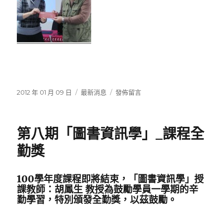
發
分
在
2012 年 01 月 09 日
最新消息
發佈留言
佈
類
〈第
日
八
期:
期
第八期「圖書資訊學」_課程全
「技
術
勤獎
服
務」
_
100學年度課程即將結束，「圖書資訊學」授
課
課教師：胡鳳生 教授為鼓勵學員一學期的辛
程
勤學習，特別頒發全勤獎，以茲鼓勵。
全
勤