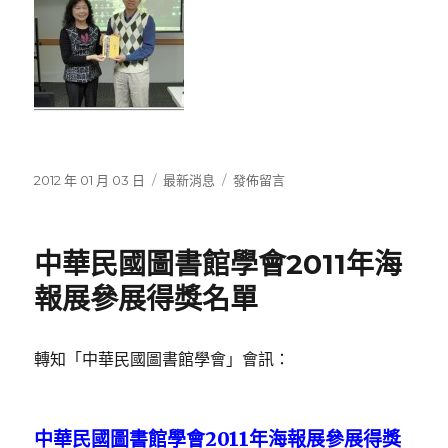
發
分
在
2012 年 01 月 03 日
最新消息
發佈留言
佈
類
〈第
日
八
期:
期
中華民國圖書館學會2011年海
「圖
書
報展參展得獎名單
資
訊
學」
轉知「中華民國圖書館學會」會訊：
_
課
程
全
中華民國圖書館學會2011年海報展參展得獎