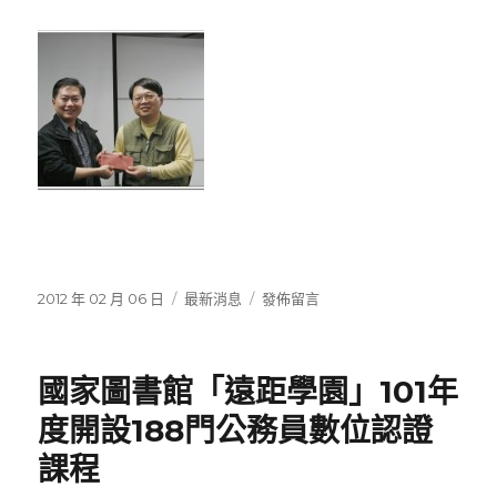
發
分
在
2012 年 02 月 06 日
最新消息
發佈留言
佈
類
〈第
日
八
期:
期
國家圖書館「遠距學園」101年
「資
訊
度開設188門公務員數位認證
系
課程
統
與