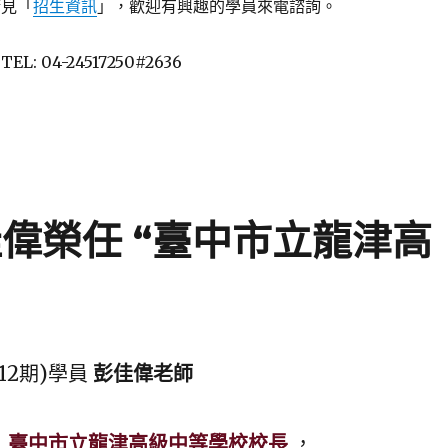
請見「
招生資訊
」，歡迎有興趣的學員來電諮詢。
: 04-24517250#2636
佳偉榮任 “臺中市立龍津高
12期)學員
彭佳偉老師
升
臺中市立龍津高級中等學校校長
，