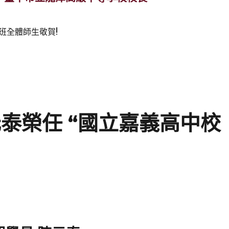
班全體師生敬賀!
元泰榮任 “國立嘉義高中校