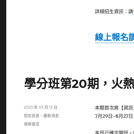
放
報
詳細招生資訊：請
名!〉
線上報名
學分班第20期，火熱
發
2025 年 05 月 13 日
本期首次將【資訊
佈
分
招生訊息
、
最新消息
7月29日~8月2
日
類
在
發佈留言
期:
〈學
本班已確定開班，