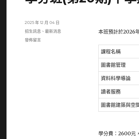
發
2025 年 12 月 04 日
佈
分
招生訊息
、
最新消息
本班預計於2026
日
類
在
發佈留言
期:
〈學
課程名稱
分
班
圖書館管理
(第
20
資料科學導論
期)
下
讀者服務
學
期
圖書館建築與空
課
程，
即
日
起
學分費：2600元
開