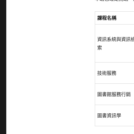
分
班
第
課程名稱
20
期，
火
資訊系統與資訊
熱
報
索
名
中!〉
技術服務
圖書館服務行銷
圖書資訊學