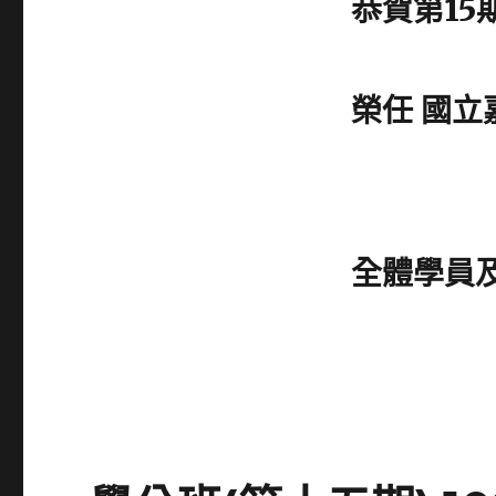
恭賀第15
學
喜
校
第
校
15
長”〉
期
榮任 國立
學
員
陳
元
泰
榮
任
全體學員及
“國
立
嘉
義
高
中
校
長”〉