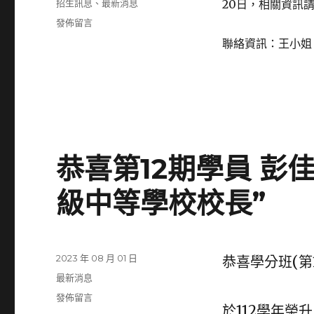
分
招生訊息
、
最新消息
20日，相關資訊
日
類
在
發佈留言
期:
〈學
聯絡資訊：王小姐 TEL
分
班
19
期
下
學
期
課
恭喜第12期學員 彭
程
開
級中等學校校長”
放
報
名
~〉
發
2023 年 08 月 01 日
恭喜學分班(第
佈
分
最新消息
日
類
在
發佈留言
期:
於112學年榮
〈恭