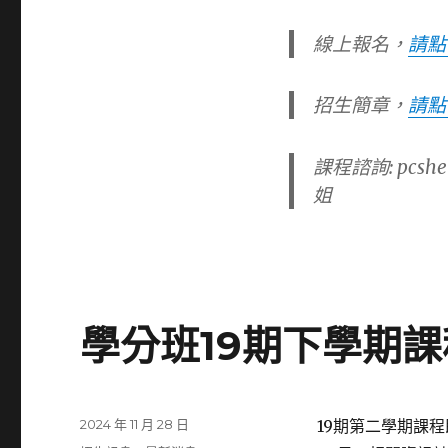
線上報名，
請點
招生簡
章，
請點
課程諮詢: pcshe
姐
學分班19期下學期課
發
2024 年 11 月 28 日
19期第二學期課程
佈