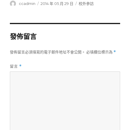
作
發
分
ccadmin
2014 年 05 月 29 日
校外參訪
者
佈
類
日
期:
發佈留言
發佈留言必須填寫的電子郵件地址不會公開。
必填欄位標示為
*
留言
*