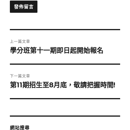
文
上一篇文章
章
學分班第十一期即日起開始報名
上
一
導
篇
覽
文
下一篇文章
章:
第11期招生至8月底，敬請把握時間!
下
一
篇
文
章:
網站搜尋