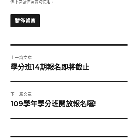
供下次發佈留言時使用。
文
上一篇文章
章
學分班14期報名即將截止
上
一
導
篇
覽
文
下一篇文章
章:
109學年學分班開放報名囉!
下
一
篇
文
章: