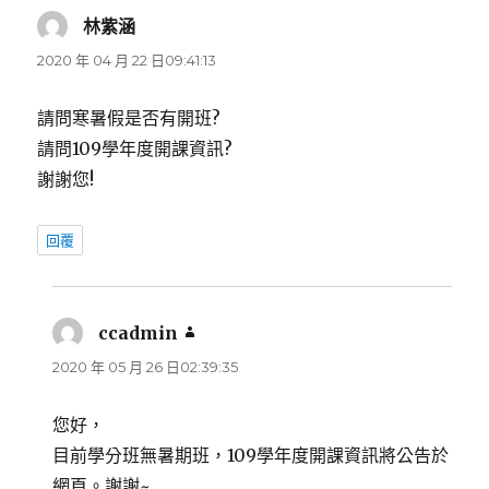
林紫涵
表
示:
2020 年 04 月 22 日09:41:13
請問寒暑假是否有開班?
請問109學年度開課資訊?
謝謝您!
回覆
ccadmin
表
示:
2020 年 05 月 26 日02:39:35
您好，
目前學分班無暑期班，109學年度開課資訊將公告於
網頁。謝謝~