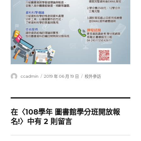
作
發
分
ccadmin
2019 年 06 月 19 日
校外參訪
者
佈
類
日
期:
在〈108學年 圖書館學分班開放報
名!〉中有 2 則留言