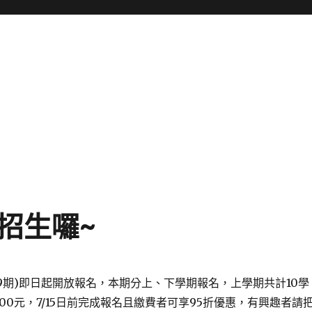
招生囉~
9
期
)
即日起開放報名，本期分上、下學期報名，上學期共計
10
學
000
元，
7/15
日前完成報名且繳費者可享
95
折優惠，有興趣者請