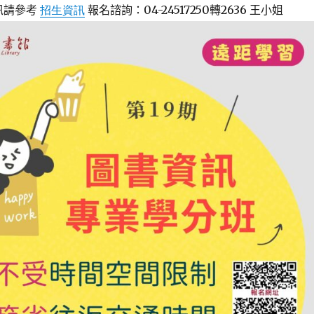
報名諮詢：04-24517250轉2636 王小姐
訊請參考
招生
資
訊