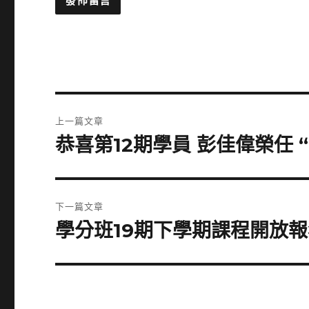
文
上一篇文章
章
恭喜第12期學員 彭佳偉榮任
上
一
導
篇
覽
文
下一篇文章
章:
學分班19期下學期課程開放報
下
一
篇
文
章: