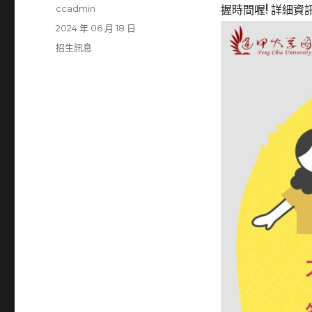
作
ccadmin
握時間喔
!
詳細資
者
發
2024 年 06 月 18 日
佈
分
招生訊息
日
類
期: