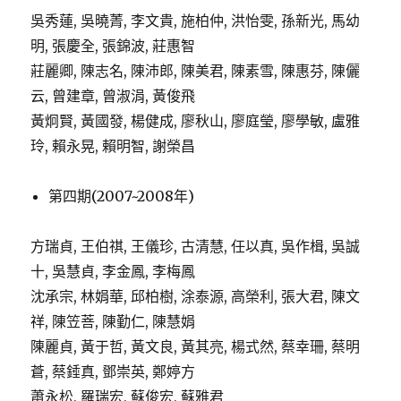
吳秀蓮, 吳曉菁, 李文貴, 施柏仲, 洪怡雯, 孫新光, 馬幼
明, 張慶全, 張錦波, 莊惠智
莊麗卿, 陳志名, 陳沛郎, 陳美君, 陳素雪, 陳惠芬, 陳儷
云, 曾建章, 曾淑涓, 黃俊飛
黃炯賢, 黃國發, 楊健成, 廖秋山, 廖庭瑩, 廖學敏, 盧雅
玲, 賴永晃, 賴明智, 謝榮昌
第四期(2007~2008年)
方瑞貞, 王伯祺, 王儀珍, 古清慧, 任以真, 吳作楫, 吳誠
十, 吳慧貞, 李金鳳, 李梅鳳
沈承宗, 林娟華, 邱柏樹, 涂泰源, 高榮利, 張大君, 陳文
祥, 陳笠菩, 陳勤仁, 陳慧娟
陳麗貞, 黃于哲, 黃文良, 黃其亮, 楊式然, 蔡幸珊, 蔡明
蒼, 蔡錘真, 鄧崇英, 鄭婷方
蕭永松, 羅瑞宏, 蘇俊宏, 蘇雅君