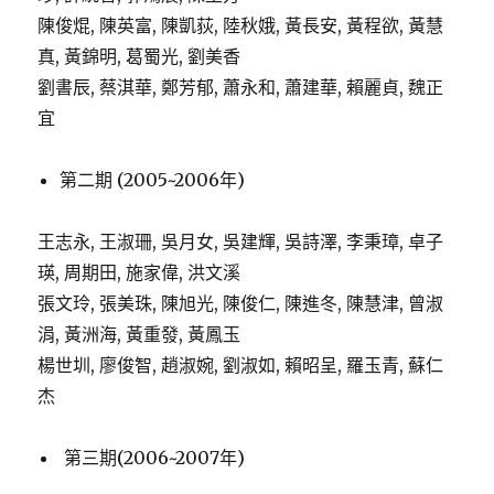
陳俊焜, 陳英富, 陳凱荻, 陸秋娥, 黃長安, 黃程欲, 黃慧
真, 黃錦明, 葛蜀光, 劉美香
劉書辰, 蔡淇華, 鄭芳郁, 蕭永和, 蕭建華, 賴麗貞, 魏正
宜
第二期 (2005~2006年)
王志永, 王淑珊, 吳月女, 吳建輝, 吳詩澤, 李秉璋, 卓子
瑛, 周期田, 施家偉, 洪文溪
張文玲, 張美珠, 陳旭光, 陳俊仁, 陳進冬, 陳慧津, 曾淑
涓, 黃洲海, 黃重發, 黃鳳玉
楊世圳, 廖俊智, 趙淑婉, 劉淑如, 賴昭呈, 羅玉青, 蘇仁
杰
第三期(2006~2007年)