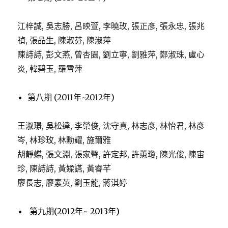
江梓誠, 吳志勝, 呂映萱, 李曉玫, 張正彥, 張永忠, 張兆
禎, 張品生, 陳淑芬, 陳淑萍
陳詩詩, 彭文燕, 曾杏園, 劉立寧, 劉雅萍, 鄭淑珠, 盧心
炎, 韓碧玉, 羅雪萍
第八期 (2011年~2012年)
王淑璟, 吳松達, 李榮俊, 沈守真, 林志彥, 林怡君, 林彥
岑, 林珍玫, 林勳耀, 施爾雅
胡靜蝶, 張文淵, 張家聲, 許定邦, 許蕙瓊, 陳光俊, 陳宙
珍, 陳詩詩, 黃媃讌, 黃睿芊
廖長志, 廖素英, 劉玉龍, 蔣淇婷
第九期(2012年~ 2013年)