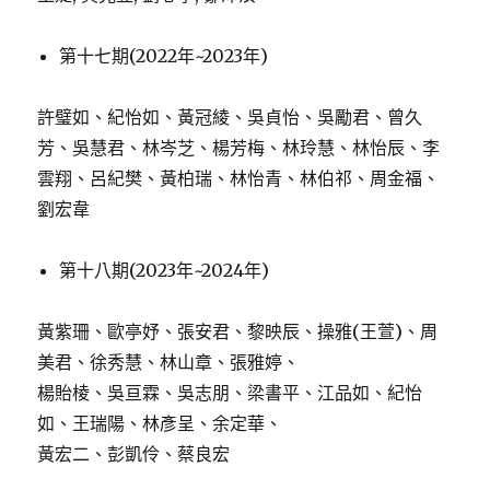
第十七期(2022年~2023年)
許璧如、紀怡如、黃冠綾、吳貞怡、吳勵君、曾久
芳、吳慧君、林岑芝、楊芳梅、林玲慧、林怡辰、李
雲翔、呂紀樊、黃柏瑞、林怡青、林伯祁、周金福、
劉宏韋
第十八期(2023年~2024年)
黃紫珊、歐亭妤、張安君、黎映辰、操雅(王萱)、周
美君、徐秀慧、林山章、張雅婷、
楊貽棱、吳亘霖、吳志朋、梁書平、江品如、紀怡
如、王瑞陽、林彥呈、余定華、
黃宏二、彭凱伶、蔡良宏