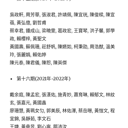
吳政軒, 周芳華, 張淑君, 許靖佩, 陳宜珖, 陳俊樑, 陳宣
蓓, 黃弘億, 劉哲甫
蔡幸君, 鍾成山, 梁曉雯, 葛政宏, 王寶琴, 洪子馨, 郭學
政, 賴櫻梓, 黃聖文
黃國壽, 蘇佩珊, 莊舒帆, 陳嬿如, 柯秉劭, 周浩猷, 溫美
玲, 張麗娟, 賴佑婷
陳元泰, 陳君儀, 陳恕, 陳英傑
第十六期(2021年~2022年)
戴余庭, 陳孟宏, 張漢佑, 施青妙, 蕭育琳, 賴郁文, 林紋
玄, 張嘉元, 黃國鑫
廖珊慧, 黃珮女匀, 郭美辰, 林佑澤, 蔡岳暻, 黃愷文, 程
宜錦, 吳靜茹, 李文石
王婕, 黃堯昱, 劉心寧, 鄒沛汝