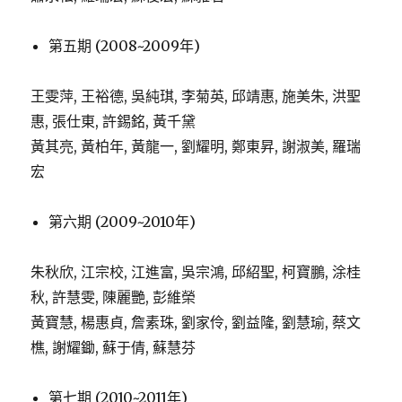
第五期 (2008~2009年)
王雯萍, 王裕德, 吳純琪, 李菊英, 邱靖惠, 施美朱, 洪聖
惠, 張仕東, 許錫銘, 黃千黛
黃其亮, 黃柏年, 黃龍一, 劉耀明, 鄭東昇, 謝淑美, 羅瑞
宏
第六期 (2009~2010年)
朱秋欣, 江宗校, 江進富, 吳宗鴻, 邱紹聖, 柯寶鵬, 涂桂
秋, 許慧雯, 陳麗艷, 彭維榮
黃寶慧, 楊惠貞, 詹素珠, 劉家伶, 劉益隆, 劉慧瑜, 蔡文
樵, 謝耀鋤, 蘇于倩, 蘇慧芬
第七期 (2010~2011年)