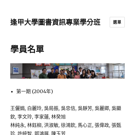
逢甲大學圖書資訊專業學分班
選單
學員名單
第一期 (2004年)
王儷娟, 白麗玲, 吳局振, 吳忠信, 吳靜芳, 吳麗卿, 吳顯
欽, 李文玲, 李家蓮, 林癸旭
林純永, 林鈺柳, 洪淑敏, 徐鴻欽, 馬心正, 張偉政, 張甄
珍, 許統智, 郭鴻展, 陳玉芳