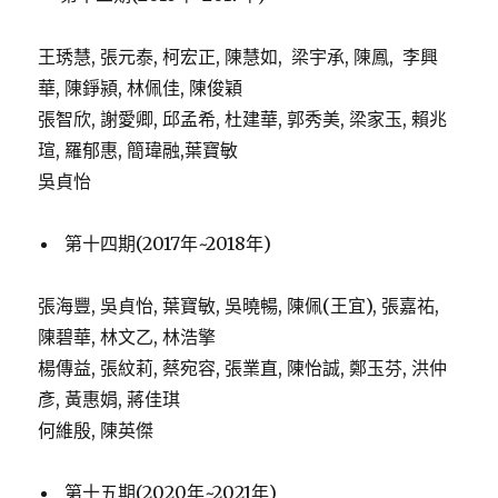
王琇慧, 張元泰, 柯宏正, 陳慧如, 梁宇承, 陳鳳, 李興
華, 陳錚潁, 林佩佳, 陳俊穎
張智欣, 謝愛卿, 邱孟希, 杜建華, 郭秀美, 梁家玉, 賴兆
瑄, 羅郁惠, 簡瑋融,葉寶敏
吳貞怡
第十四期(2017年~2018年)
張海豐, 吳貞怡, 葉寶敏, 吳曉暢, 陳佩(王宜), 張嘉祐,
陳碧華, 林文乙, 林浩擎
楊傳益, 張紋莉, 蔡宛容, 張業直, 陳怡誠, 鄭玉芬, 洪仲
彥, 黃惠娟, 蔣佳琪
何維殷, 陳英傑
第十五期(2020年~2021年)