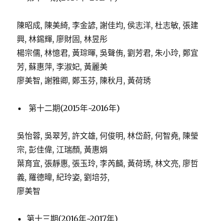
陳昭成, 陳美綺, 李金諺, 謝佳均, 侯志洋, 杜志敏, 張建
興, 林錫輝, 廖財固, 林昱彤
楊宗儒, 林憶君, 黃琮暉, 吳聲侑, 劉芳君, 朱小玲, 鄭宜
芳, 蘇惠萍, 李淑妃, 黃麗美
廖美智, 謝雅卿, 鄭玉芬, 陳秋月, 黃荷琇
第十二期(2015年~2016年)
吳怡蓉, 吳翠芳, 許文雄, 何俊明, 林岱蔚, 何智堯, 陳瑩
宗, 彭佳偉, 江瑞顏, 黃惠娟
葉育宜, 張靜惠, 張玉玲, 李芮麟, 黃荷琇, 林文亮, 廖哲
義, 羅德暐, 紀玲姿, 劉培芬,
廖美智
第十三期(2016年~2017年)