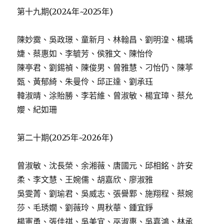
第十九期(2024年~2025年)
陳妙霙、吳政璟、童新月、林翰昌、劉明湟、楊瑀
婕、蔡惠如、李毓芳、侯雅文、陳怡伶
陳亭君、劉錫禎、陳俊男、曾雅慧、刁怡仍、陳葶
甄、黃郁綺、朱曼伶、邱正達、劉承珏
韓淑晴、涂貽勝、李若維、曾淑敏、楊宜璋、蔡允
孆、紀如珊
第二十期(2025年~2026年)
曾淑敏、沈長榮、余湘薇、唐國元、邱相銘、許安
柔、李文慧、王婉儒、胡嘉欣、廖淑雅
吳雯菁、劉瑜君、吳威志、張譽鄴、施翔程、蔡婉
莎、毛琇嫺、劉薇玲、周秋華、鍾宜錚
楊憲勇、張佳祺、吳美宜、巫淑惠、吳嘉鴻、林承