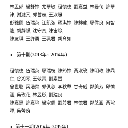
林孟郁, 楊舒婷, 尤翠敏, 程懷德, 劉嘉益, 林晏旬, 許翠
津, 謝濰萁, 郭哲志, 王淑璟
彭雅蘭, 伍瑞英, 江凱弘, 蔣淇婷, 陳錦龍, 廖偉良, 何智
隆, 胡靜蝶, 沈守真, 陳宙珍,
陳友琪, 王許勇, 王珮君, 胡育如
第十期(2013年~ 2014年)
程懷德, 伍瑞英, 廖瑞枝, 陳筠婷, 黃淑玫, 陳明政, 陳鼎
仁, 谷湘琴, 王敬甯, 劉素豐
曾世聰, 葉浩榮, 郭佩慈, 李秋華, 甘奇威, 鄭美芳, 邱愉
涵, 吳玫花, 林昱彤, 劉建良
陳嘉惠, 許嘉玲, 楊宗儒, 劉芳君, 林憶君, 鄭芝涵, 黃琮
暉, 吳聲侑
第十一期(2014年~2015年)