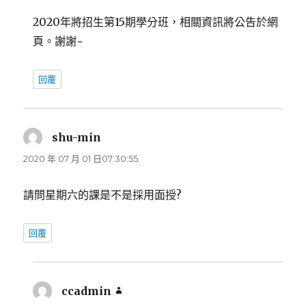
2020年將招生第15期學分班，相關資訊將公告於網
頁。謝謝~
回覆
shu-min
表
示:
2020 年 07 月 01 日07:30:55
請問星期六的課是不是採用面授?
回覆
ccadmin
表