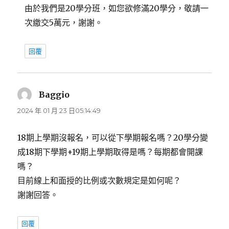
由於我們是20學分班，如您欲修滿20學分，敬請一
次繳交5萬元，謝謝。
回覆
Baggio
表
示:
2024 年 01 月 23 日05:14:49
18期上學期沒報名，可以從下學期報名嗎？20學分變
成18期下學期+19期上學期取得是嗎？每期都會開課
嗎？
目前線上和面授的比例或次數規定是如何呢？
謝謝回答。
回覆