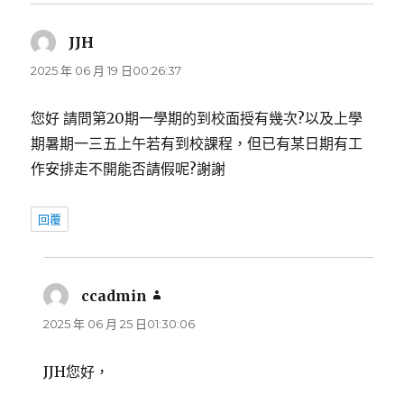
JJH
表
示:
2025 年 06 月 19 日00:26:37
您好 請問第20期一學期的到校面授有幾次?以及上學
期暑期一三五上午若有到校課程，但已有某日期有工
作安排走不開能否請假呢?謝謝
回覆
ccadmin
表
示:
2025 年 06 月 25 日01:30:06
JJH您好，