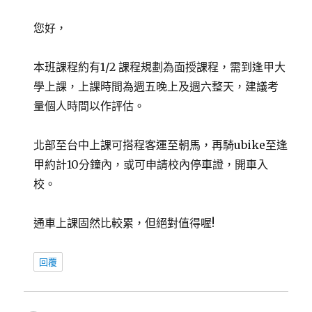
您好，
本班課程約有1/2 課程規劃為面授課程，需到逢甲大
學上課，上課時間為週五晚上及週六整天，建議考
量個人時間以作評估。
北部至台中上課可搭程客運至朝馬，再騎ubike至逢
甲約計10分鐘內，或可申請校內停車證，開車入
校。
通車上課固然比較累，但絕對值得喔!
回覆