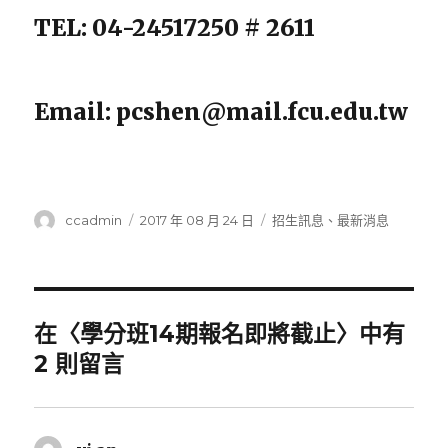
TEL: 04-24517250 # 2611
Email: pcshen@mail.fcu.edu.tw
作
發
分
ccadmin
2017 年 08 月 24 日
招生訊息
、
最新消息
者
佈
類
日
期:
在〈學分班14期報名即將截止〉中有
2 則留言