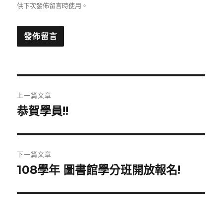
供下次發佈留言時使用。
文
上一篇文章
章
恭賀學員!!
上
一
導
篇
覽
文
下一篇文章
章:
108學年 圖書館學分班開放報名!
下
一
篇
文