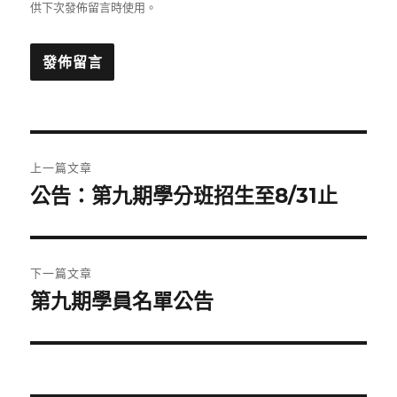
供下次發佈留言時使用。
文
上一篇文章
章
公告：第九期學分班招生至8/31止
上
一
導
篇
覽
文
下一篇文章
章:
第九期學員名單公告
下
一
篇
文