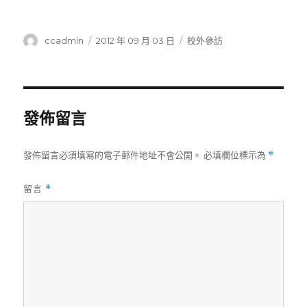
作
發
分
ccadmin
2012 年 09 月 03 日
校外參訪
者
佈
類
日
期:
發佈留言
發佈留言必須填寫的電子郵件地址不會公開。
必填欄位標示為
*
留言
*