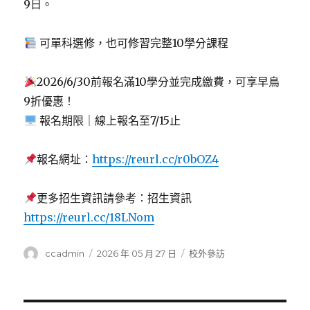
9日。
可單科選修，也可修習完整10學分課程
2026/6/30前報名滿10學分並完成繳費，可享早鳥
9折優惠！
報名期限｜線上報名至7/15止
報名網址：
https://reurl.cc/r0bOZ4
更多招生資訊請參考：招生資訊
https://reurl.cc/18LNom
作
發
分
ccadmin
2026 年 05 月 27 日
校外參訪
者
佈
類
日
期: