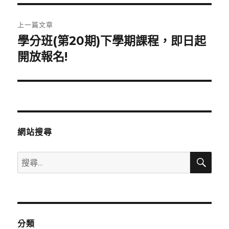
文
上一篇文章
章
學分班(第20期)下學期課程，即日起
上
一
開放報名!
導
篇
覽
文
章:
網站搜尋
搜
搜
尋
尋
關
鍵
字:
分類