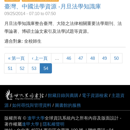
臺灣、中國法學資源 -月旦法學知識庫
09/25/2014 -
07:10
to
07:50
月旦法學知識庫整合臺灣、大陸之法律相關重要法學期刊、法
學論著、博碩士論文索引及法學試題等資源。
適合對象: 全校師生
« 第一頁
‹ 上一頁
…
46
47
48
49
50
51
52
53
54
/
館藏目錄與薦購
/
電子資源檢索
/
主題資
源
/
如何尋找與管理資料
/
圖書館的服務
版權所有 ©
逢甲大學
全球資訊系統內之所有內容及版面設計 -
著作權屬
逢甲大學
|
隱私權聲明