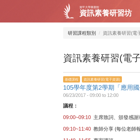
移
逢甲大學圖書館
至
資訊素養研習坊
主
內
容
研習課程類別
資訊素養研習(電
資訊素養研習(電子
基礎課程
資訊素養研習(電子資源)
105學年度第2學期「應用
06/23/2017 -
09:00
to
12:00
議程：
09:00~09:10
主席致詞、頒發感謝
09:10~11:40
教師分享 (每位老師